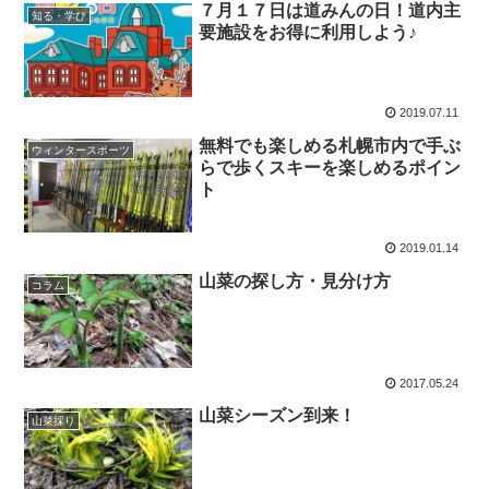
７月１７日は道みんの日！道内主
知る・学び
要施設をお得に利用しよう♪
2019.07.11
無料でも楽しめる札幌市内で手ぶ
ウィンタースポーツ
らで歩くスキーを楽しめるポイン
ト
2019.01.14
山菜の探し方・見分け方
コラム
2017.05.24
山菜シーズン到来！
山菜採り