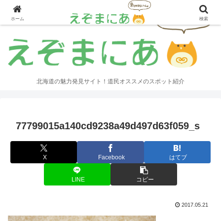
ホーム
検索
北海道の魅力発見サイト！道民オススメのスポット紹介
77799015a140cd9238a49d497d63f059_s
X
Facebook
はてブ
LINE
コピー
2017.05.21