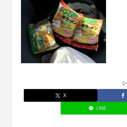
シ
X
LINE