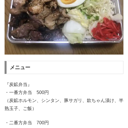
メニュー
『炭鉱弁当』
・一番方弁当 500円
（炭鉱ホルモン、シンタン、豚サガリ、欽ちゃん漬け、半
熟玉子、ご飯）
・二番方弁当 700円