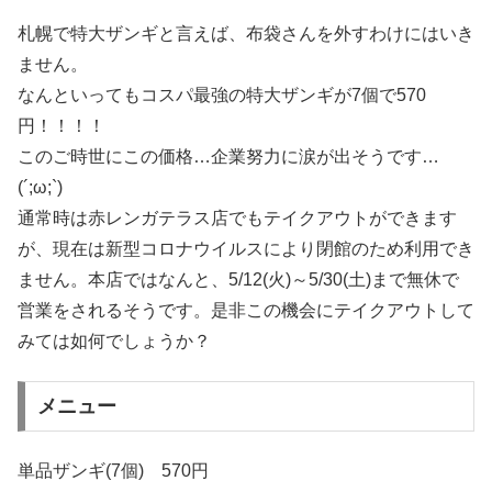
札幌で特大ザンギと言えば、布袋さんを外すわけにはいき
ません。
なんといってもコスパ最強の特大ザンギが7個で570
円！！！！
このご時世にこの価格…企業努力に涙が出そうです…
(´;ω;`)
通常時は赤レンガテラス店でもテイクアウトができます
が、現在は新型コロナウイルスにより閉館のため利用でき
ません。本店ではなんと、5/12(火)～5/30(土)まで無休で
営業をされるそうです。是非この機会にテイクアウトして
みては如何でしょうか？
メニュー
単品ザンギ(7個) 570円