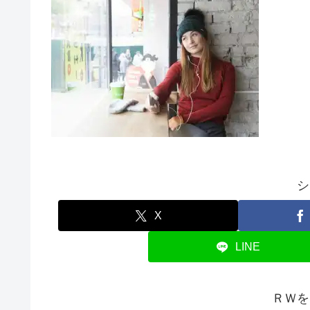
シ
X
LINE
ＲＷを