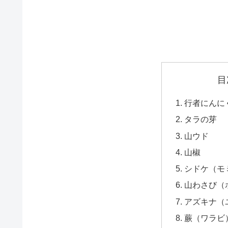
目
行者にんに
タラの芽
山ウド
山椒
シドケ（モ
山わさび（
アズキナ（
蕨（ワラビ