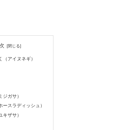
次
く（アイヌネギ）
ミジガサ）
ホースラディッシュ）
ユキザサ）
）